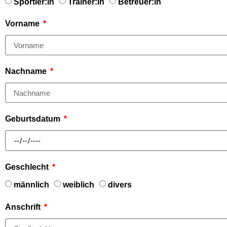
Sportler:in
Trainer:in
Betreuer:in
Vorname
Nachname
Geburtsdatum
Geschlecht
männlich
weiblich
divers
Anschrift