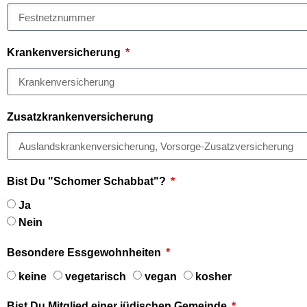
Krankenversicherung
Zusatzkrankenversicherung
Bist Du "Schomer Schabbat"?
Ja
Nein
Besondere Essgewohnheiten
keine
vegetarisch
vegan
kosher
Bist Du Mitglied einer jüdischen Gemeinde